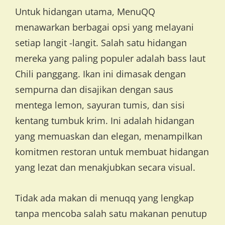
Untuk hidangan utama, MenuQQ
menawarkan berbagai opsi yang melayani
setiap langit -langit. Salah satu hidangan
mereka yang paling populer adalah bass laut
Chili panggang. Ikan ini dimasak dengan
sempurna dan disajikan dengan saus
mentega lemon, sayuran tumis, dan sisi
kentang tumbuk krim. Ini adalah hidangan
yang memuaskan dan elegan, menampilkan
komitmen restoran untuk membuat hidangan
yang lezat dan menakjubkan secara visual.
Tidak ada makan di menuqq yang lengkap
tanpa mencoba salah satu makanan penutup