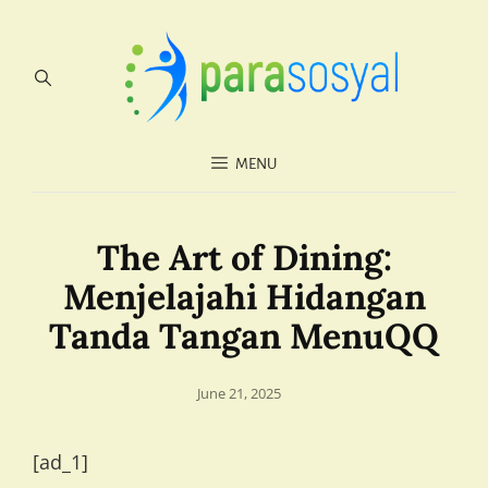
MENU
The Art of Dining:
Menjelajahi Hidangan
Tanda Tangan MenuQQ
Posted
June 21, 2025
on
[ad_1]