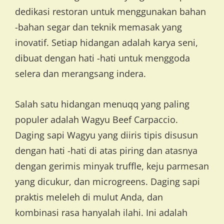
dedikasi restoran untuk menggunakan bahan
-bahan segar dan teknik memasak yang
inovatif. Setiap hidangan adalah karya seni,
dibuat dengan hati -hati untuk menggoda
selera dan merangsang indera.
Salah satu hidangan menuqq yang paling
populer adalah Wagyu Beef Carpaccio.
Daging sapi Wagyu yang diiris tipis disusun
dengan hati -hati di atas piring dan atasnya
dengan gerimis minyak truffle, keju parmesan
yang dicukur, dan microgreens. Daging sapi
praktis meleleh di mulut Anda, dan
kombinasi rasa hanyalah ilahi. Ini adalah