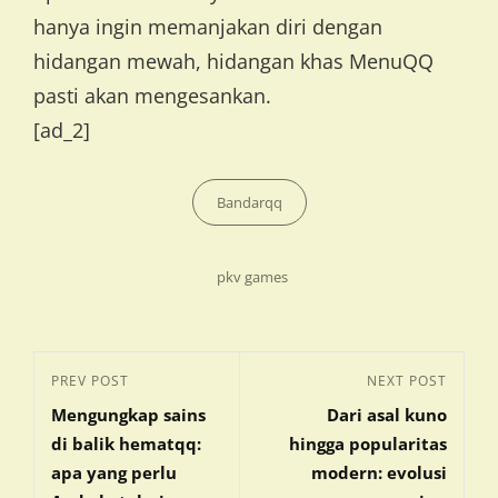
hanya ingin memanjakan diri dengan
hidangan mewah, hidangan khas MenuQQ
pasti akan mengesankan.
[ad_2]
Categories
Bandarqq
Tags,
pkv games
Post
Previous
PREV POST
Next
NEXT POST
navigation
Mengungkap sains
Dari asal kuno
Post
Post
di balik hematqq:
hingga popularitas
apa yang perlu
modern: evolusi