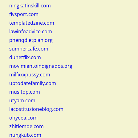
ningkatinskill.com
fivsport.com
templatedzine.com
lawinfoadvice.com
phenqdietplan.org
sumnercafe.com
dunetflix.com
movimientoindignados.org
milfxxxpussy.com
uptodatefamily.com
musitop.com
utyam.com
lacostituzioneblog.com
ohyeea.com
zhitiemoe.com
nungkub.com