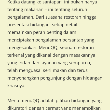
Ketika datang ke santapan, ini bukan hanya
tentang makanan – ini tentang seluruh
pengalaman. Dari suasana restoran hingga
presentasi hidangan, setiap detail
memainkan peran penting dalam
menciptakan pengalaman bersantap yang
mengesankan. MenuQQ, sebuah restoran
terkenal yang dikenal dengan masakannya
yang indah dan layanan yang sempurna,
telah menguasai seni makan dan terus
menyenangkan pengunjung dengan hidangan
khasnya.
Menu menuQQ adalah pilihan hidangan yang
dikuratori dengan cermat yang menampilkan