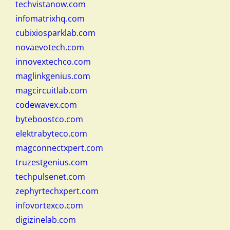
techvistanow.com
infomatrixhq.com
cubixiosparklab.com
novaevotech.com
innovextechco.com
maglinkgenius.com
magcircuitlab.com
codewavex.com
byteboostco.com
elektrabyteco.com
magconnectxpert.com
truzestgenius.com
techpulsenet.com
zephyrtechxpert.com
infovortexco.com
digizinelab.com