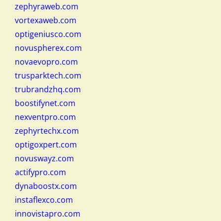
zephyraweb.com
vortexaweb.com
optigeniusco.com
novuspherex.com
novaevopro.com
trusparktech.com
trubrandzhq.com
boostifynet.com
nexventpro.com
zephyrtechx.com
optigoxpert.com
novuswayz.com
actifypro.com
dynaboostx.com
instaflexco.com
innovistapro.com