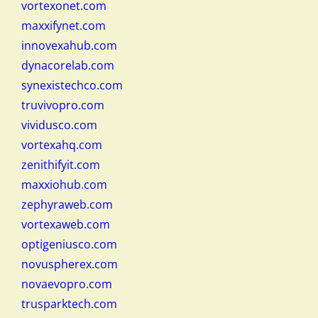
vortexonet.com
maxxifynet.com
innovexahub.com
dynacorelab.com
synexistechco.com
truvivopro.com
vividusco.com
vortexahq.com
zenithifyit.com
maxxiohub.com
zephyraweb.com
vortexaweb.com
optigeniusco.com
novuspherex.com
novaevopro.com
trusparktech.com