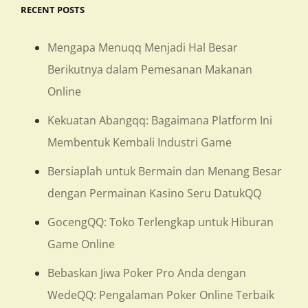
RECENT POSTS
Mengapa Menuqq Menjadi Hal Besar
Berikutnya dalam Pemesanan Makanan
Online
Kekuatan Abangqq: Bagaimana Platform Ini
Membentuk Kembali Industri Game
Bersiaplah untuk Bermain dan Menang Besar
dengan Permainan Kasino Seru DatukQQ
GocengQQ: Toko Terlengkap untuk Hiburan
Game Online
Bebaskan Jiwa Poker Pro Anda dengan
WedeQQ: Pengalaman Poker Online Terbaik