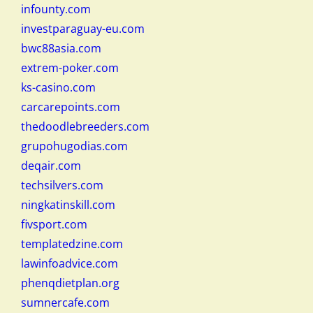
infounty.com
investparaguay-eu.com
bwc88asia.com
extrem-poker.com
ks-casino.com
carcarepoints.com
thedoodlebreeders.com
grupohugodias.com
deqair.com
techsilvers.com
ningkatinskill.com
fivsport.com
templatedzine.com
lawinfoadvice.com
phenqdietplan.org
sumnercafe.com