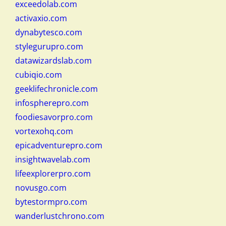
exceedolab.com
activaxio.com
dynabytesco.com
stylegurupro.com
datawizardslab.com
cubiqio.com
geeklifechronicle.com
infospherepro.com
foodiesavorpro.com
vortexohq.com
epicadventurepro.com
insightwavelab.com
lifeexplorerpro.com
novusgo.com
bytestormpro.com
wanderlustchrono.com