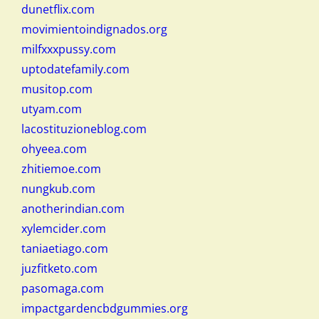
dunetflix.com
movimientoindignados.org
milfxxxpussy.com
uptodatefamily.com
musitop.com
utyam.com
lacostituzioneblog.com
ohyeea.com
zhitiemoe.com
nungkub.com
anotherindian.com
xylemcider.com
taniaetiago.com
juzfitketo.com
pasomaga.com
impactgardencbdgummies.org