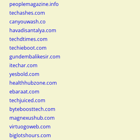
peoplemagazine.info
techashes.com
canyouwash.co
havadisantalya.com
techdtimes.com
techieboot.com
gundembalikesir.com
itechar.com
yesbold.com
healthhubzone.com
ebaraat.com
techjuiced.com
byteboosttech.com
magnexushub.com
virtuogoweb.com
biglotshours.com