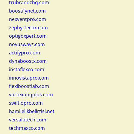
trubrandzhq.com
boostifynet.com
nexventpro.com
zephyrtechx.com
optigoxpert.com
novuswayz.com
actifypro.com
dynaboostx.com
instaflexco.com
innovistapro.com
flexiboostlab.com
vortexohqplus.com
swiftiopro.com
hamilelikbelirtisi.net
versalotech.com
techmaxco.com