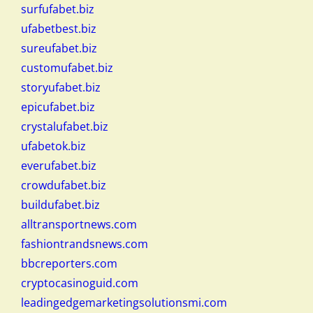
surfufabet.biz
ufabetbest.biz
sureufabet.biz
customufabet.biz
storyufabet.biz
epicufabet.biz
crystalufabet.biz
ufabetok.biz
everufabet.biz
crowdufabet.biz
buildufabet.biz
alltransportnews.com
fashiontrandsnews.com
bbcreporters.com
cryptocasinoguid.com
leadingedgemarketingsolutionsmi.com