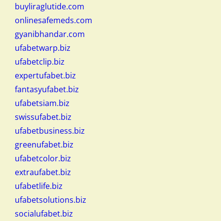
buyliraglutide.com
onlinesafemeds.com
gyanibhandar.com
ufabetwarp.biz
ufabetclip.biz
expertufabet.biz
fantasyufabet.biz
ufabetsiam.biz
swissufabet.biz
ufabetbusiness.biz
greenufabet.biz
ufabetcolor.biz
extraufabet.biz
ufabetlife.biz
ufabetsolutions.biz
socialufabet.biz