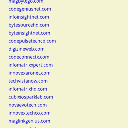
magbytego.com
codegeniusnet.com
infoinsightnet.com
bytesourcehq.com
byteinsightnet.com
codepulsetechco.com
digizineweb.com
codeconnectx.com
infomatrixxpert.com
innovexaronet.com
techvistanow.com
infomatrixhq.com
cubixiosparklab.com
novaevotech.com
innovextechco.com
maglinkgenius.com