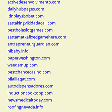
activedesenvolvimento.com
dailyhubpages.com
idnplaysbobet.com
sattakingvikidadacall.com
bestbolaslotgames.com
sattamatkafixedgamehere.com
entrepreneurguardian.com
hibaby.info
paperwashington.com
weedemup.com
bestchancecasino.com
bilalliaqat.com
autodispensadores.com
inductioncooktopp.com
newsmedicaltoday.com
roofingnevada.info