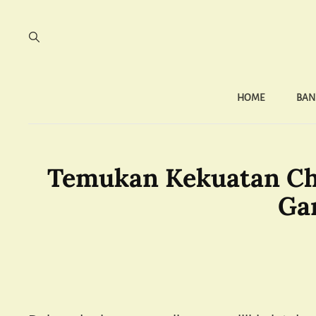
HOME
BAN
Temukan Kekuatan Ch
Ga