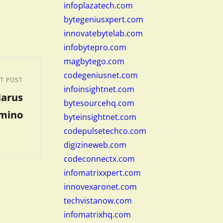
infoplazatech.com
bytegeniusxpert.com
innovatebytelab.com
infobytepro.com
magbytego.com
codegeniusnet.com
T POST
infoinsightnet.com
Harus
bytesourcehq.com
omino
byteinsightnet.com
codepulsetechco.com
digizineweb.com
codeconnectx.com
infomatrixxpert.com
innovexaronet.com
techvistanow.com
infomatrixhq.com