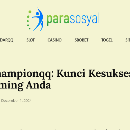
Mainkan Poke
SITUS
Situs Terpop
Keamanan Terja
ON
Permainan Ya
DARQQ
SLOT
CASINO
SBOBET
TOGEL
SI
Aman Dengan
TERP
Enkripsi Ter
Melindungi 
DE
ampionqq: Kunci Kesukse
KEA
ming Anda
TER
Posted
December 1, 2024
on