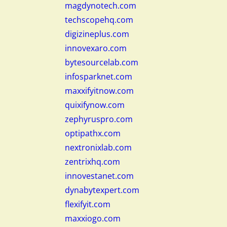
magdynotech.com
techscopehq.com
digizineplus.com
innovexaro.com
bytesourcelab.com
infosparknet.com
maxxifyitnow.com
quixifynow.com
zephyruspro.com
optipathx.com
nextronixlab.com
zentrixhq.com
innovestanet.com
dynabytexpert.com
flexifyit.com
maxxiogo.com