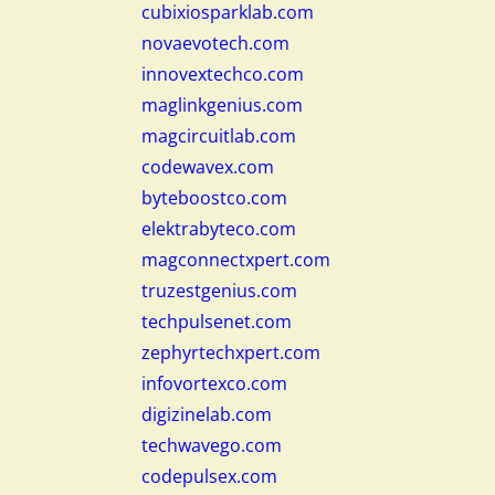
cubixiosparklab.com
novaevotech.com
innovextechco.com
maglinkgenius.com
magcircuitlab.com
codewavex.com
byteboostco.com
elektrabyteco.com
magconnectxpert.com
truzestgenius.com
techpulsenet.com
zephyrtechxpert.com
infovortexco.com
digizinelab.com
techwavego.com
codepulsex.com