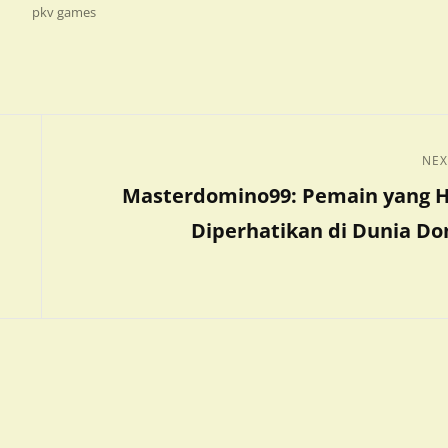
Tags,
pkv games
NEX
Next
Masterdomino99: Pemain yang 
Post
Diperhatikan di Dunia D