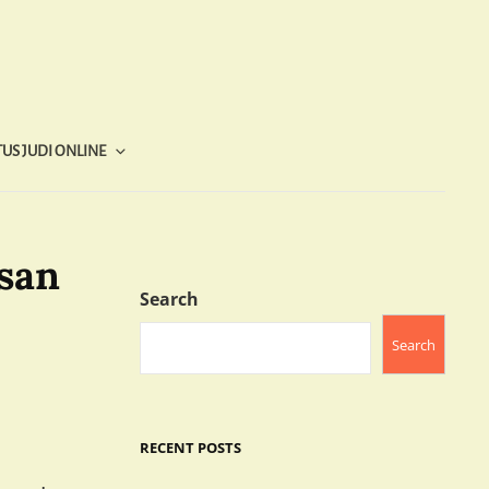
r Online Di
 POKER
uler Dengan
min. Nikmati
LINE
ng Adil Dan
TUS JUDI ONLINE
 Teknologi
OPULER
baik Untuk
Data Anda.
NGAN
san
MANAN
Search
JAMIN
Search
RECENT POSTS