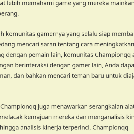
pat lebih memahami game yang mereka mainka
perang.
dalah komunitas gamernya yang selalu siap memb
edang mencari saran tentang cara meningkatka
g dengan pemain lain, komunitas Championqq ​​
gan berinteraksi dengan gamer lain, Anda dapa
aman, dan bahkan mencari teman baru untuk diaj
, Championqq ​​juga menawarkan serangkaian ala
elacak kemajuan mereka dan menganalisis kin
ngga analisis kinerja terperinci, Championqq ​​