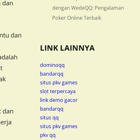
n dan
dengan WedeQQ: Pengalaman
Poker Online Terbaik
antu dan
n
LINK LAINNYA
adalah
dominoqq
t
bandarqq
ak
situs pkv games
slot terpercaya
link demo gacor
bandarqq
t dan
situs qq
erja
situs pkv games
pkv qq