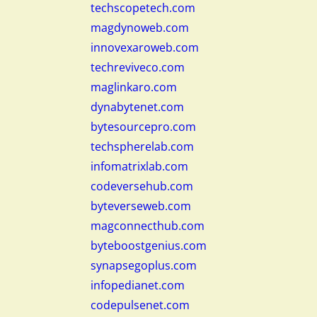
techscopetech.com
magdynoweb.com
innovexaroweb.com
techreviveco.com
maglinkaro.com
dynabytenet.com
bytesourcepro.com
techspherelab.com
infomatrixlab.com
codeversehub.com
byteverseweb.com
magconnecthub.com
byteboostgenius.com
synapsegoplus.com
infopedianet.com
codepulsenet.com