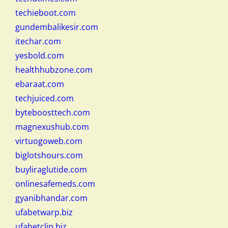
techieboot.com
gundembalikesir.com
itechar.com
yesbold.com
healthhubzone.com
ebaraat.com
techjuiced.com
byteboosttech.com
magnexushub.com
virtuogoweb.com
biglotshours.com
buyliraglutide.com
onlinesafemeds.com
gyanibhandar.com
ufabetwarp.biz
ufabetclip.biz