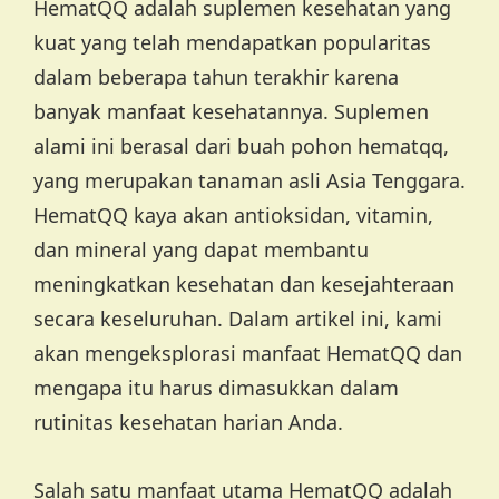
HematQQ adalah suplemen kesehatan yang
kuat yang telah mendapatkan popularitas
dalam beberapa tahun terakhir karena
banyak manfaat kesehatannya. Suplemen
alami ini berasal dari buah pohon hematqq,
yang merupakan tanaman asli Asia Tenggara.
HematQQ kaya akan antioksidan, vitamin,
dan mineral yang dapat membantu
meningkatkan kesehatan dan kesejahteraan
secara keseluruhan. Dalam artikel ini, kami
akan mengeksplorasi manfaat HematQQ dan
mengapa itu harus dimasukkan dalam
rutinitas kesehatan harian Anda.
Salah satu manfaat utama HematQQ adalah