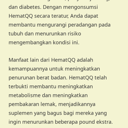
dan diabetes. Dengan mengonsumsi
HematQQ secara teratur, Anda dapat
membantu mengurangi peradangan pada
tubuh dan menurunkan risiko
mengembangkan kondisi ini.
Manfaat lain dari HematQQ adalah
kemampuannya untuk meningkatkan
penurunan berat badan. HematQQ telah
terbukti membantu meningkatkan
metabolisme dan meningkatkan
pembakaran lemak, menjadikannya
suplemen yang bagus bagi mereka yang
ingin menurunkan beberapa pound ekstra.