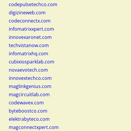
codepulsetechco.com
digizineweb.com
codeconnectx.com
infomatrixxpert.com
innovexaronet.com
techvistanow.com
infomatrixhq.com
cubixiosparklab.com
novaevotech.com
innovextechco.com
maglinkgenius.com
magcircuitlab.com
codewavex.com
byteboostco.com
elektrabyteco.com
magconnectxpert.com