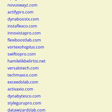
novuswayz.com
actifypro.com
dynaboostx.com
instaflexco.com
innovistapro.com
flexiboostlab.com
vortexohqplus.com
swiftiopro.com
hamilelikbelirtisi.net
versalotech.com
techmaxco.com
exceedolab.com
activaxio.com
dynabytesco.com
stylegurupro.com
datawizardslab.com