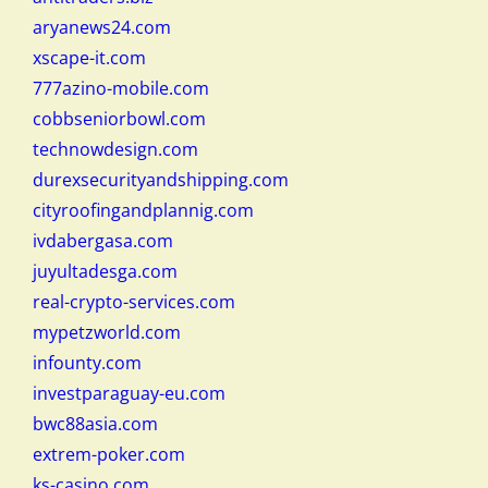
aryanews24.com
xscape-it.com
777azino-mobile.com
cobbseniorbowl.com
technowdesign.com
durexsecurityandshipping.com
cityroofingandplannig.com
ivdabergasa.com
juyultadesga.com
real-crypto-services.com
mypetzworld.com
infounty.com
investparaguay-eu.com
bwc88asia.com
extrem-poker.com
ks-casino.com