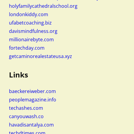
holyfamilycathedralschool.org
londonkiddy.com
ufabetcoaching.biz
davismindfulness.org
millionairebyte.com
fortechday.com
getcaminorealestateusa.xyz
Links
baeckereiweber.com
peoplemagazine.info
techashes.com
canyouwash.co
havadisantalya.com
techdtimes.com