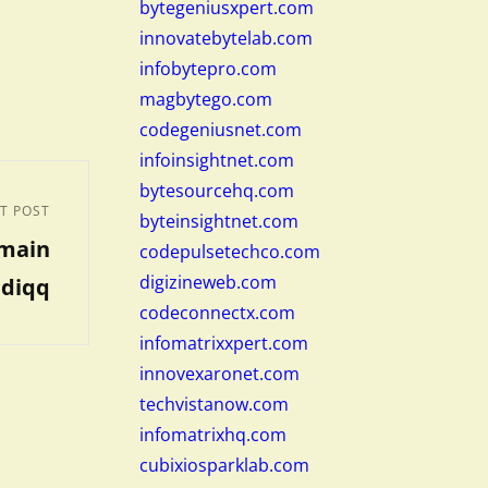
bytegeniusxpert.com
innovatebytelab.com
infobytepro.com
magbytego.com
codegeniusnet.com
infoinsightnet.com
bytesourcehq.com
T POST
byteinsightnet.com
rmain
codepulsetechco.com
digizineweb.com
udiqq
codeconnectx.com
infomatrixxpert.com
innovexaronet.com
techvistanow.com
infomatrixhq.com
cubixiosparklab.com