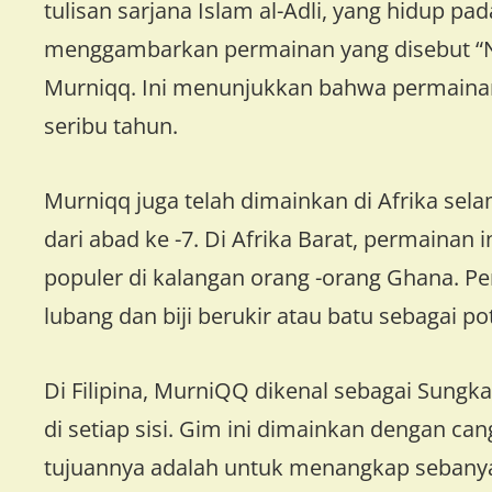
tulisan sarjana Islam al-Adli, yang hidup pa
menggambarkan permainan yang disebut “N
Murniqq. Ini menunjukkan bahwa permainan
seribu tahun.
Murniqq juga telah dimainkan di Afrika sel
dari abad ke -7. Di Afrika Barat, permainan
populer di kalangan orang -orang Ghana. Pe
lubang dan biji berukir atau batu sebagai p
Di Filipina, MurniQQ dikenal sebagai Sungk
di setiap sisi. Gim ini dimainkan dengan ca
tujuannya adalah untuk menangkap sebanya