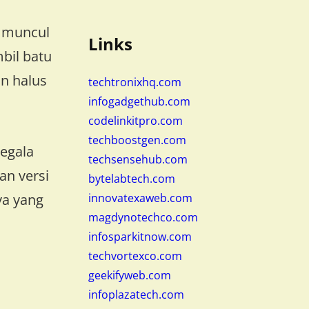
a muncul
Links
bil batu
n halus
techtronixhq.com
infogadgethub.com
codelinkitpro.com
techboostgen.com
segala
techsensehub.com
an versi
bytelabtech.com
ya yang
innovatexaweb.com
magdynotechco.com
infosparkitnow.com
techvortexco.com
geekifyweb.com
infoplazatech.com