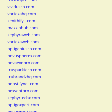
vividusco.com
vortexahq.com
zenithifyit.com
maxxiohub.com
zephyraweb.com
vortexaweb.com
optigeniusco.com
novuspherex.com
novaevopro.com
trusparktech.com
trubrandzhq.com
boostifynet.com
nexventpro.com
zephyrtechx.com
optigoxpert.com
novuswayz.com