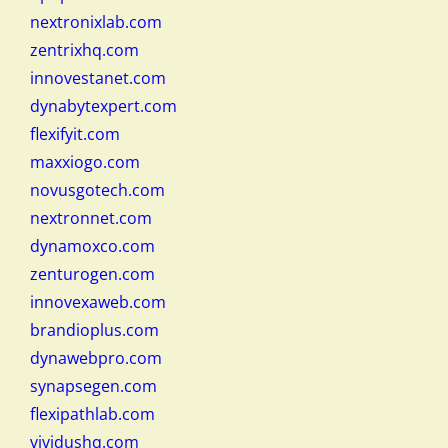
nextronixlab.com
zentrixhq.com
innovestanet.com
dynabytexpert.com
flexifyit.com
maxxiogo.com
novusgotech.com
nextronnet.com
dynamoxco.com
zenturogen.com
innovexaweb.com
brandioplus.com
dynawebpro.com
synapsegen.com
flexipathlab.com
vividushq.com