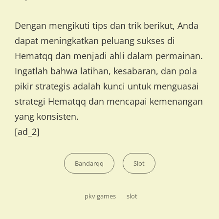
Dengan mengikuti tips dan trik berikut, Anda
dapat meningkatkan peluang sukses di
Hematqq dan menjadi ahli dalam permainan.
Ingatlah bahwa latihan, kesabaran, dan pola
pikir strategis adalah kunci untuk menguasai
strategi Hematqq dan mencapai kemenangan
yang konsisten.
[ad_2]
Categories
Bandarqq
Slot
Tags,
pkv games
slot