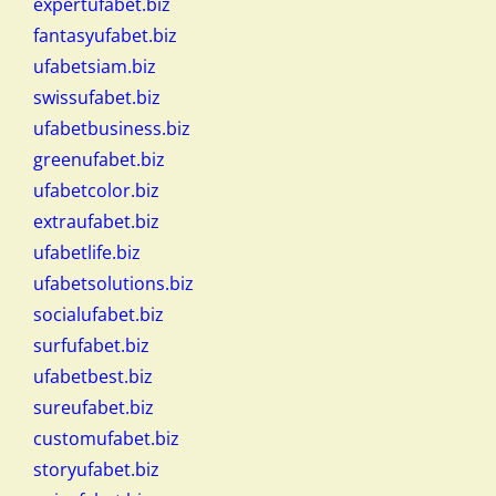
expertufabet.biz
fantasyufabet.biz
ufabetsiam.biz
swissufabet.biz
ufabetbusiness.biz
greenufabet.biz
ufabetcolor.biz
extraufabet.biz
ufabetlife.biz
ufabetsolutions.biz
socialufabet.biz
surfufabet.biz
ufabetbest.biz
sureufabet.biz
customufabet.biz
storyufabet.biz