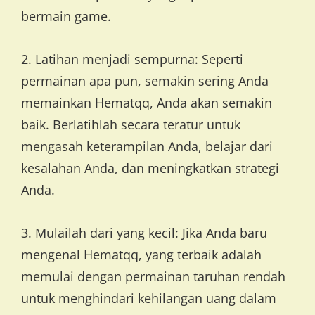
bermain game.
2. Latihan menjadi sempurna: Seperti
permainan apa pun, semakin sering Anda
memainkan Hematqq, Anda akan semakin
baik. Berlatihlah secara teratur untuk
mengasah keterampilan Anda, belajar dari
kesalahan Anda, dan meningkatkan strategi
Anda.
3. Mulailah dari yang kecil: Jika Anda baru
mengenal Hematqq, yang terbaik adalah
memulai dengan permainan taruhan rendah
untuk menghindari kehilangan uang dalam