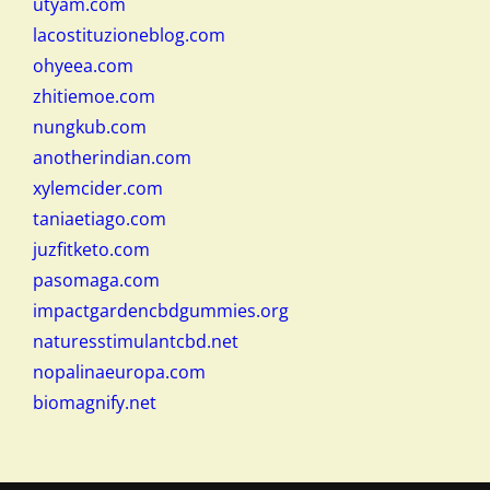
utyam.com
lacostituzioneblog.com
ohyeea.com
zhitiemoe.com
nungkub.com
anotherindian.com
xylemcider.com
taniaetiago.com
juzfitketo.com
pasomaga.com
impactgardencbdgummies.org
naturesstimulantcbd.net
nopalinaeuropa.com
biomagnify.net