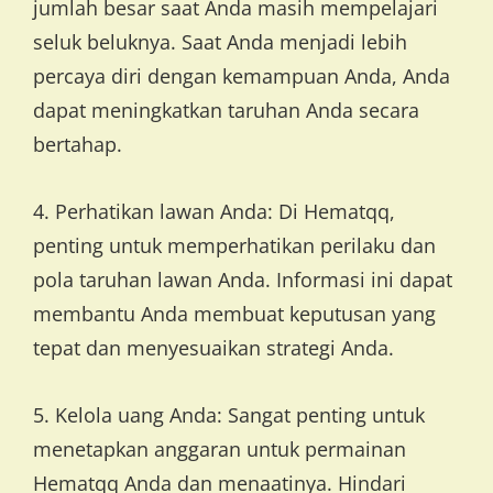
jumlah besar saat Anda masih mempelajari
seluk beluknya. Saat Anda menjadi lebih
percaya diri dengan kemampuan Anda, Anda
dapat meningkatkan taruhan Anda secara
bertahap.
4. Perhatikan lawan Anda: Di Hematqq,
penting untuk memperhatikan perilaku dan
pola taruhan lawan Anda. Informasi ini dapat
membantu Anda membuat keputusan yang
tepat dan menyesuaikan strategi Anda.
5. Kelola uang Anda: Sangat penting untuk
menetapkan anggaran untuk permainan
Hematqq Anda dan menaatinya. Hindari