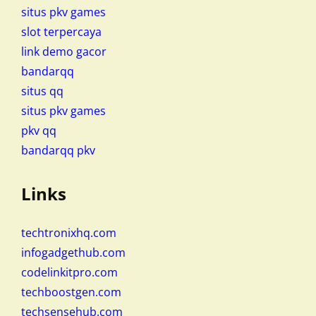
situs pkv games
slot terpercaya
link demo gacor
bandarqq
situs qq
situs pkv games
pkv qq
bandarqq pkv
Links
techtronixhq.com
infogadgethub.com
codelinkitpro.com
techboostgen.com
techsensehub.com