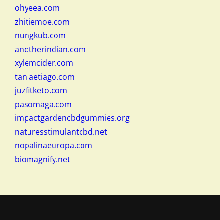
ohyeea.com
zhitiemoe.com
nungkub.com
anotherindian.com
xylemcider.com
taniaetiago.com
juzfitketo.com
pasomaga.com
impactgardencbdgummies.org
naturesstimulantcbd.net
nopalinaeuropa.com
biomagnify.net