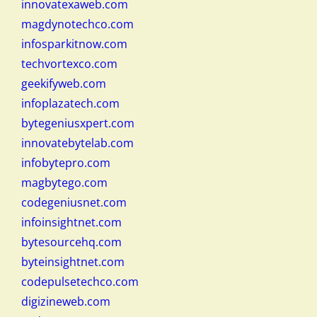
innovatexaweb.com
magdynotechco.com
infosparkitnow.com
techvortexco.com
geekifyweb.com
infoplazatech.com
bytegeniusxpert.com
innovatebytelab.com
infobytepro.com
magbytego.com
codegeniusnet.com
infoinsightnet.com
bytesourcehq.com
byteinsightnet.com
codepulsetechco.com
digizineweb.com