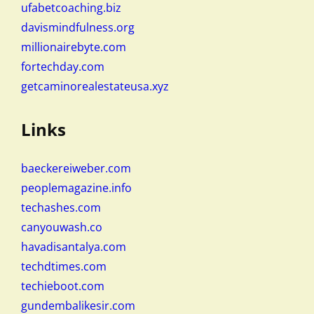
ufabetcoaching.biz
davismindfulness.org
millionairebyte.com
fortechday.com
getcaminorealestateusa.xyz
Links
baeckereiweber.com
peoplemagazine.info
techashes.com
canyouwash.co
havadisantalya.com
techdtimes.com
techieboot.com
gundembalikesir.com