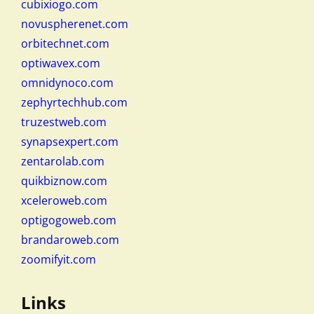
cubixiogo.com
novuspherenet.com
orbitechnet.com
optiwavex.com
omnidynoco.com
zephyrtechhub.com
truzestweb.com
synapsexpert.com
zentarolab.com
quikbiznow.com
xceleroweb.com
optigogoweb.com
brandaroweb.com
zoomifyit.com
Links