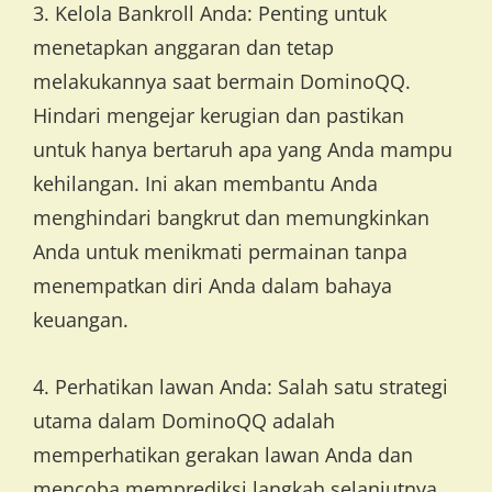
3. Kelola Bankroll Anda: Penting untuk
menetapkan anggaran dan tetap
melakukannya saat bermain DominoQQ.
Hindari mengejar kerugian dan pastikan
untuk hanya bertaruh apa yang Anda mampu
kehilangan. Ini akan membantu Anda
menghindari bangkrut dan memungkinkan
Anda untuk menikmati permainan tanpa
menempatkan diri Anda dalam bahaya
keuangan.
4. Perhatikan lawan Anda: Salah satu strategi
utama dalam DominoQQ adalah
memperhatikan gerakan lawan Anda dan
mencoba memprediksi langkah selanjutnya.