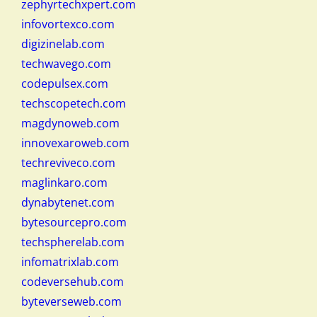
zephyrtechxpert.com
infovortexco.com
digizinelab.com
techwavego.com
codepulsex.com
techscopetech.com
magdynoweb.com
innovexaroweb.com
techreviveco.com
maglinkaro.com
dynabytenet.com
bytesourcepro.com
techspherelab.com
infomatrixlab.com
codeversehub.com
byteverseweb.com