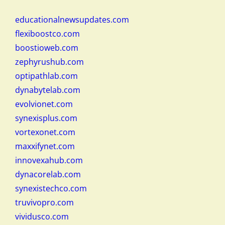
educationalnewsupdates.com
flexiboostco.com
boostioweb.com
zephyrushub.com
optipathlab.com
dynabytelab.com
evolvionet.com
synexisplus.com
vortexonet.com
maxxifynet.com
innovexahub.com
dynacorelab.com
synexistechco.com
truvivopro.com
vividusco.com