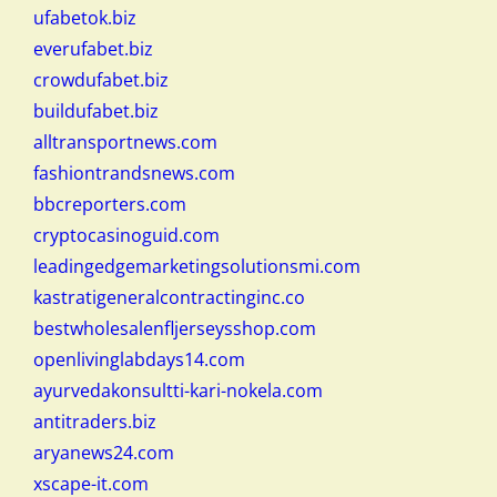
ufabetok.biz
everufabet.biz
crowdufabet.biz
buildufabet.biz
alltransportnews.com
fashiontrandsnews.com
bbcreporters.com
cryptocasinoguid.com
leadingedgemarketingsolutionsmi.com
kastratigeneralcontractinginc.co
bestwholesalenfljerseysshop.com
openlivinglabdays14.com
ayurvedakonsultti-kari-nokela.com
antitraders.biz
aryanews24.com
xscape-it.com