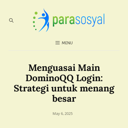
MENU
Menguasai Main
DominoQQ Login:
Strategi untuk menang
besar
Posted
May 6, 2025
on