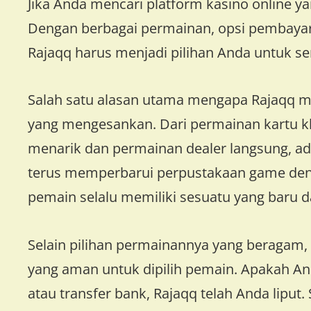
Jika Anda mencari platform kasino online yan
Dengan berbagai permainan, opsi pembayar
Rajaqq harus menjadi pilihan Anda untuk s
Salah satu alasan utama mengapa Rajaqq men
yang mengesankan. Dari permainan kartu kla
menarik dan permainan dealer langsung, ada
terus memperbarui perpustakaan game deng
pemain selalu memiliki sesuatu yang baru 
Selain pilihan permainannya yang beragam
yang aman untuk dipilih pemain. Apakah And
atau transfer bank, Rajaqq telah Anda lipu