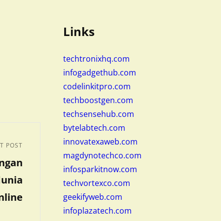
Links
techtronixhq.com
infogadgethub.com
codelinkitpro.com
techboostgen.com
techsensehub.com
bytelabtech.com
innovatexaweb.com
T POST
magdynotechco.com
ungan
infosparkitnow.com
dunia
techvortexco.com
nline
geekifyweb.com
infoplazatech.com