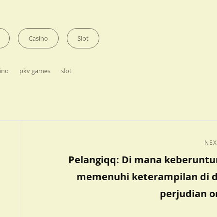
Casino
Slot
,
ino
pkv games
slot
NEX
Next
Pelangiqq: Di mana keberunt
Post
memenuhi keterampilan di 
perjudian o