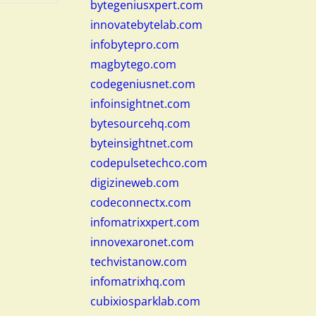
bytegeniusxpert.com
innovatebytelab.com
infobytepro.com
magbytego.com
codegeniusnet.com
infoinsightnet.com
bytesourcehq.com
byteinsightnet.com
codepulsetechco.com
digizineweb.com
codeconnectx.com
infomatrixxpert.com
innovexaronet.com
techvistanow.com
infomatrixhq.com
cubixiosparklab.com