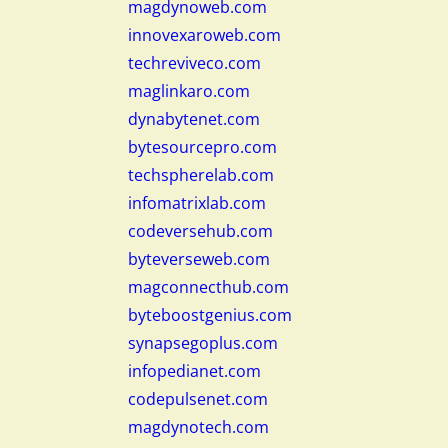
magdynoweb.com
innovexaroweb.com
techreviveco.com
maglinkaro.com
dynabytenet.com
bytesourcepro.com
techspherelab.com
infomatrixlab.com
codeversehub.com
byteverseweb.com
magconnecthub.com
byteboostgenius.com
synapsegoplus.com
infopedianet.com
codepulsenet.com
magdynotech.com