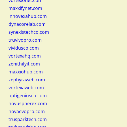
vortexonet.com
maxxifynet.com
innovexahub.com
dynacorelab.com
synexistechco.com
truvivopro.com
vividusco.com
vortexahq.com
zenithifyit.com
maxxiohub.com
zephyraweb.com
vortexaweb.com
optigeniusco.com
novuspherex.com
novaevopro.com
trusparktech.com