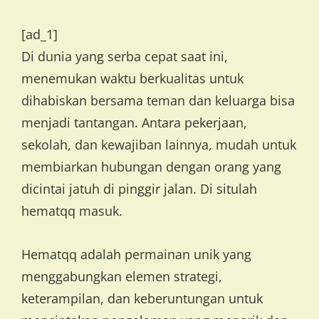
on
[ad_1]
Di dunia yang serba cepat saat ini,
menemukan waktu berkualitas untuk
dihabiskan bersama teman dan keluarga bisa
menjadi tantangan. Antara pekerjaan,
sekolah, dan kewajiban lainnya, mudah untuk
membiarkan hubungan dengan orang yang
dicintai jatuh di pinggir jalan. Di situlah
hematqq masuk.
Hematqq adalah permainan unik yang
menggabungkan elemen strategi,
keterampilan, dan keberuntungan untuk