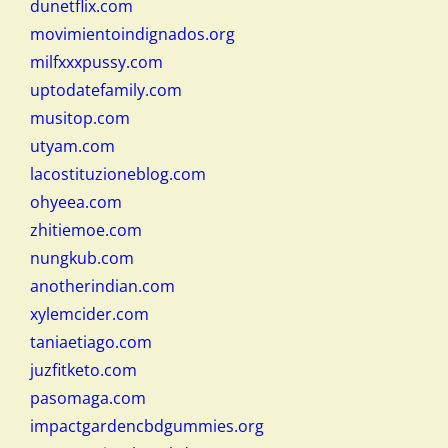
dunetflix.com
movimientoindignados.org
milfxxxpussy.com
uptodatefamily.com
musitop.com
utyam.com
lacostituzioneblog.com
ohyeea.com
zhitiemoe.com
nungkub.com
anotherindian.com
xylemcider.com
taniaetiago.com
juzfitketo.com
pasomaga.com
impactgardencbdgummies.org