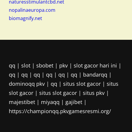
naturesstimulantcbd.net
nopalinaeuropa.com
biomagnify.net
qq
|
slot
|
sbobet
|
pkv
|
slot gacor hari ini
|
qq
|
qq
|
qq
|
qq
|
qq
|
qq
|
bandarqq
|
dominoqq pkv
|
qq
|
situs slot gacor
|
situs
slot gacor
|
situs slot gacor
|
situs pkv
|
majestibet
|
miyaqq
|
gajibet
|
https://championqq.pkvgamesresmi.org/