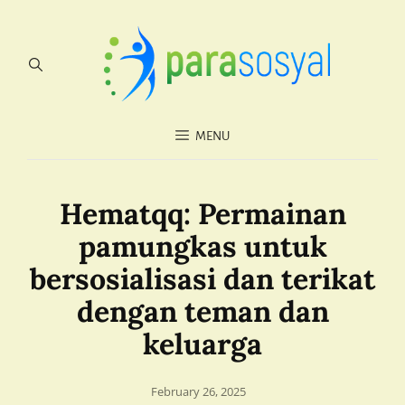
MENU
Hematqq: Permainan
pamungkas untuk
bersosialisasi dan terikat
dengan teman dan
keluarga
Posted
February 26, 2025