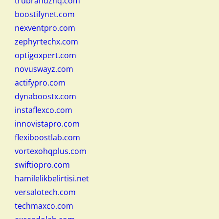
trubrandzhq.com
boostifynet.com
nexventpro.com
zephyrtechx.com
optigoxpert.com
novuswayz.com
actifypro.com
dynaboostx.com
instaflexco.com
innovistapro.com
flexiboostlab.com
vortexohqplus.com
swiftiopro.com
hamilelikbelirtisi.net
versalotech.com
techmaxco.com