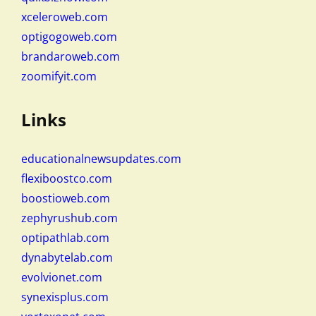
xceleroweb.com
optigogoweb.com
brandaroweb.com
zoomifyit.com
Links
educationalnewsupdates.com
flexiboostco.com
boostioweb.com
zephyrushub.com
optipathlab.com
dynabytelab.com
evolvionet.com
synexisplus.com