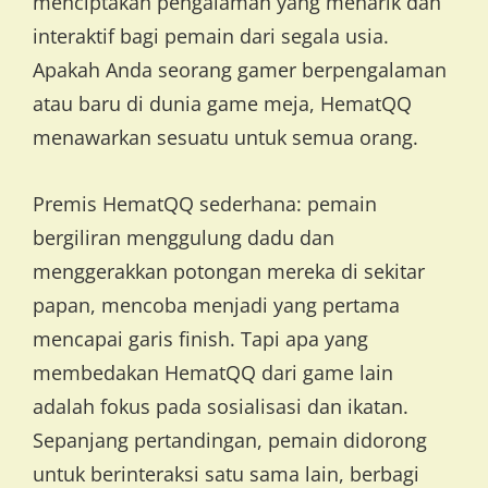
menciptakan pengalaman yang menarik dan
interaktif bagi pemain dari segala usia.
Apakah Anda seorang gamer berpengalaman
atau baru di dunia game meja, HematQQ
menawarkan sesuatu untuk semua orang.
Premis HematQQ sederhana: pemain
bergiliran menggulung dadu dan
menggerakkan potongan mereka di sekitar
papan, mencoba menjadi yang pertama
mencapai garis finish. Tapi apa yang
membedakan HematQQ dari game lain
adalah fokus pada sosialisasi dan ikatan.
Sepanjang pertandingan, pemain didorong
untuk berinteraksi satu sama lain, berbagi