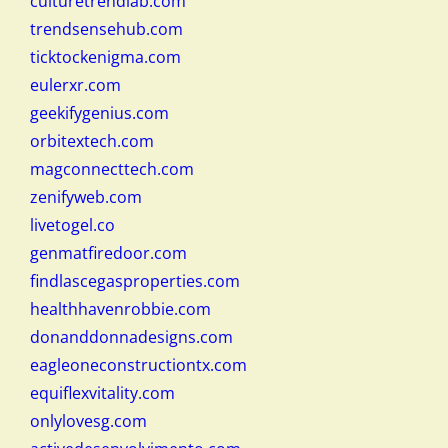
culturetrendlab.com
trendsensehub.com
ticktockenigma.com
eulerxr.com
geekifygenius.com
orbitextech.com
magconnecttech.com
zenifyweb.com
livetogel.co
genmatfiredoor.com
findlascegasproperties.com
healthhavenrobbie.com
donanddonnadesigns.com
eagleoneconstructiontx.com
equiflexvitality.com
onlylovesg.com