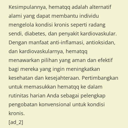
Kesimpulannya, hematqq adalah alternatif
alami yang dapat membantu individu
mengelola kondisi kronis seperti radang
sendi, diabetes, dan penyakit kardiovaskular.
Dengan manfaat anti-inflamasi, antioksidan,
dan kardiovaskularnya, hematqq
menawarkan pilihan yang aman dan efektif
bagi mereka yang ingin meningkatkan
kesehatan dan kesejahteraan. Pertimbangkan
untuk memasukkan hematqq ke dalam
rutinitas harian Anda sebagai pelengkap
pengobatan konvensional untuk kondisi
kronis.
[ad_2]