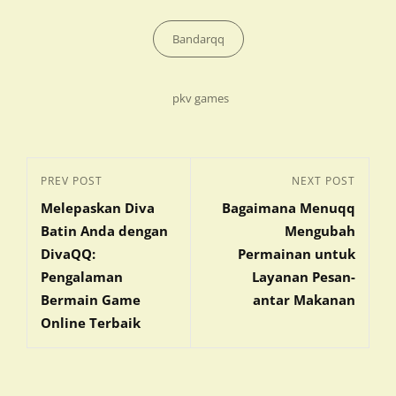
Categories
Bandarqq
Tags,
pkv games
Post
Previous
PREV POST
Next
NEXT POST
navigation
Melepaskan Diva
Bagaimana Menuqq
Post
Post
Batin Anda dengan
Mengubah
DivaQQ:
Permainan untuk
Pengalaman
Layanan Pesan-
Bermain Game
antar Makanan
Online Terbaik