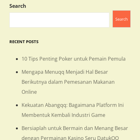
Search
Search
RECENT POSTS
10 Tips Penting Poker untuk Pemain Pemula
Mengapa Menuqq Menjadi Hal Besar
Berikutnya dalam Pemesanan Makanan
Online
Kekuatan Abangqq: Bagaimana Platform Ini
Membentuk Kembali Industri Game
Bersiaplah untuk Bermain dan Menang Besar
dengan Permainan Kasino Seru DatukQQ