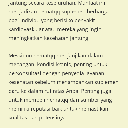
jantung secara keseluruhan. Manfaat ini
menjadikan hematqq suplemen berharga
bagi individu yang berisiko penyakit
kardiovaskular atau mereka yang ingin
meningkatkan kesehatan jantung.
Meskipun hematqq menjanjikan dalam
menangani kondisi kronis, penting untuk
berkonsultasi dengan penyedia layanan
kesehatan sebelum menambahkan suplemen
baru ke dalam rutinitas Anda. Penting juga
untuk membeli hematqq dari sumber yang
memiliki reputasi baik untuk memastikan
kualitas dan potensinya.