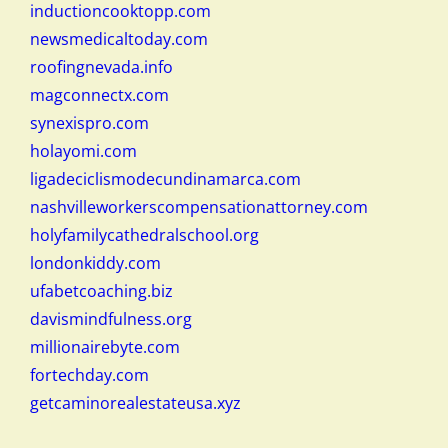
inductioncooktopp.com
newsmedicaltoday.com
roofingnevada.info
magconnectx.com
synexispro.com
holayomi.com
ligadeciclismodecundinamarca.com
nashvilleworkerscompensationattorney.com
holyfamilycathedralschool.org
londonkiddy.com
ufabetcoaching.biz
davismindfulness.org
millionairebyte.com
fortechday.com
getcaminorealestateusa.xyz