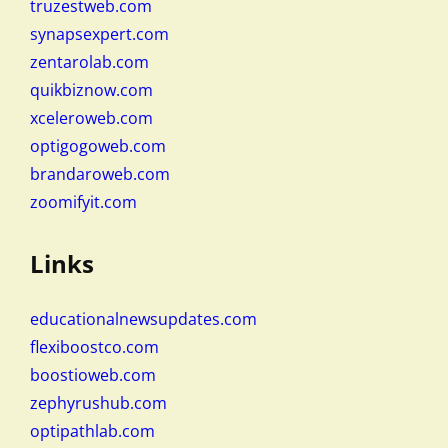
truzestweb.com
synapsexpert.com
zentarolab.com
quikbiznow.com
xceleroweb.com
optigogoweb.com
brandaroweb.com
zoomifyit.com
Links
educationalnewsupdates.com
flexiboostco.com
boostioweb.com
zephyrushub.com
optipathlab.com