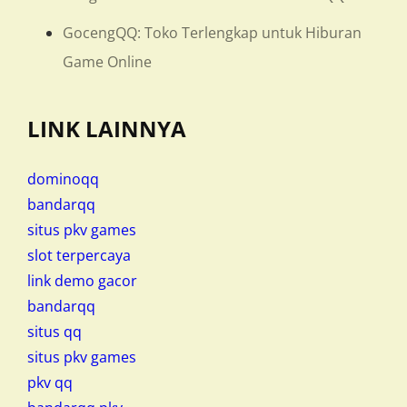
GocengQQ: Toko Terlengkap untuk Hiburan
Game Online
LINK LAINNYA
dominoqq
bandarqq
situs pkv games
slot terpercaya
link demo gacor
bandarqq
situs qq
situs pkv games
pkv qq