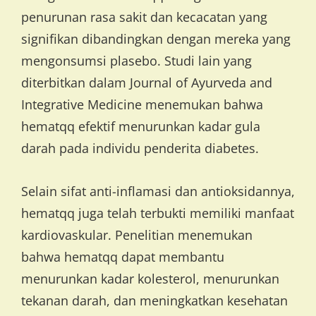
penurunan rasa sakit dan kecacatan yang
signifikan dibandingkan dengan mereka yang
mengonsumsi plasebo. Studi lain yang
diterbitkan dalam Journal of Ayurveda and
Integrative Medicine menemukan bahwa
hematqq efektif menurunkan kadar gula
darah pada individu penderita diabetes.
Selain sifat anti-inflamasi dan antioksidannya,
hematqq juga telah terbukti memiliki manfaat
kardiovaskular. Penelitian menemukan
bahwa hematqq dapat membantu
menurunkan kadar kolesterol, menurunkan
tekanan darah, dan meningkatkan kesehatan