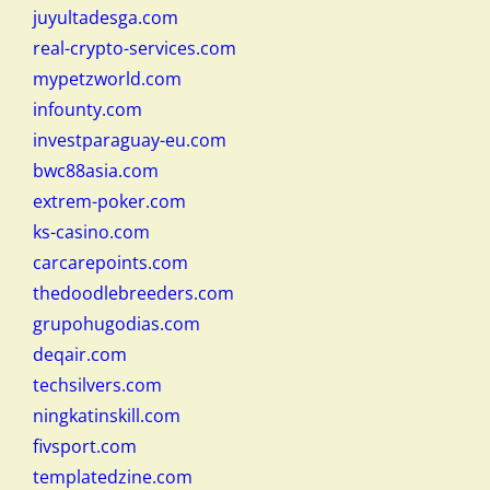
juyultadesga.com
real-crypto-services.com
mypetzworld.com
infounty.com
investparaguay-eu.com
bwc88asia.com
extrem-poker.com
ks-casino.com
carcarepoints.com
thedoodlebreeders.com
grupohugodias.com
deqair.com
techsilvers.com
ningkatinskill.com
fivsport.com
templatedzine.com