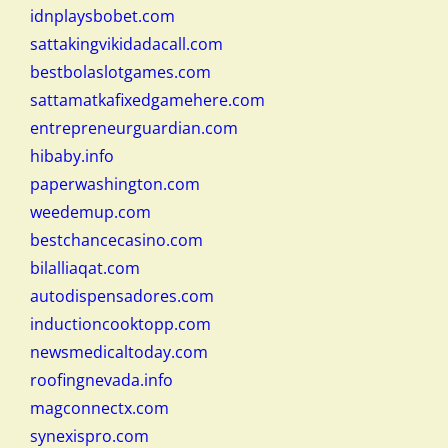
idnplaysbobet.com
sattakingvikidadacall.com
bestbolaslotgames.com
sattamatkafixedgamehere.com
entrepreneurguardian.com
hibaby.info
paperwashington.com
weedemup.com
bestchancecasino.com
bilalliaqat.com
autodispensadores.com
inductioncooktopp.com
newsmedicaltoday.com
roofingnevada.info
magconnectx.com
synexispro.com