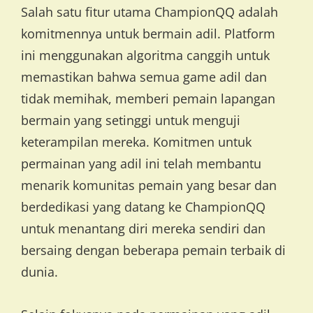
Salah satu fitur utama ChampionQQ adalah
komitmennya untuk bermain adil. Platform
ini menggunakan algoritma canggih untuk
memastikan bahwa semua game adil dan
tidak memihak, memberi pemain lapangan
bermain yang setinggi untuk menguji
keterampilan mereka. Komitmen untuk
permainan yang adil ini telah membantu
menarik komunitas pemain yang besar dan
berdedikasi yang datang ke ChampionQQ
untuk menantang diri mereka sendiri dan
bersaing dengan beberapa pemain terbaik di
dunia.