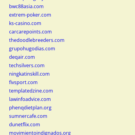
bwc88asia.com
extrem-poker.com
ks-casino.com
carcarepoints.com
thedoodlebreeders.com
grupohugodias.com
deqair.com
techsilvers.com
ningkatinskill.com
fivsport.com
templatedzine.com
lawinfoadvice.com
phenqdietplan.org
sumnercafe.com
dunetflix.com
movimientoindignados.org