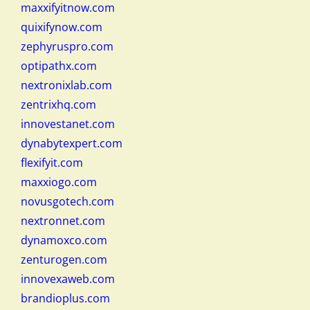
maxxifyitnow.com
quixifynow.com
zephyruspro.com
optipathx.com
nextronixlab.com
zentrixhq.com
innovestanet.com
dynabytexpert.com
flexifyit.com
maxxiogo.com
novusgotech.com
nextronnet.com
dynamoxco.com
zenturogen.com
innovexaweb.com
brandioplus.com