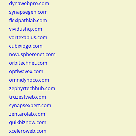
dynawebpro.com
synapsegen.com
flexipathlab.com
vividushq.com
vortexaplus.com
cubixiogo.com
novuspherenet.com
orbitechnet.com
optiwavex.com
omnidynoco.com
zephyrtechhub.com
truzestweb.com
synapsexpert.com
zentarolab.com
quikbiznow.com
xceleroweb.com