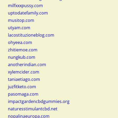
milfxxxpussy.com
uptodatefamily.com
musitop.com
utyam.com
lacostituzioneblog.com
ohyeea.com
zhitiemoe.com
nungkub.com
anotherindian.com
xylemcider.com
taniaetiago.com
juzfitketo.com
pasomaga.com
impactgardencbdgummies.org
naturesstimulantcbd.net
nopalinaeuropa.com