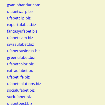
gyanibhandar.com
ufabetwarp.biz
ufabetclip.biz
expertufabet.biz
fantasyufabet.biz
ufabetsiam.biz
swissufabet.biz
ufabetbusiness.biz
greenufabet.biz
ufabetcolor.biz
extraufabet.biz
ufabetlife.biz
ufabetsolutions.biz
socialufabet.biz
surfufabet.biz
ufabetbest.biz