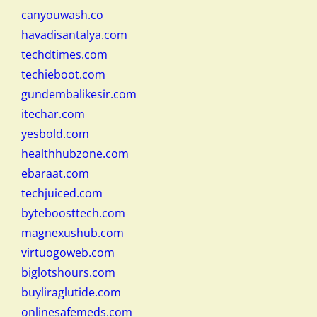
canyouwash.co
havadisantalya.com
techdtimes.com
techieboot.com
gundembalikesir.com
itechar.com
yesbold.com
healthhubzone.com
ebaraat.com
techjuiced.com
byteboosttech.com
magnexushub.com
virtuogoweb.com
biglotshours.com
buyliraglutide.com
onlinesafemeds.com