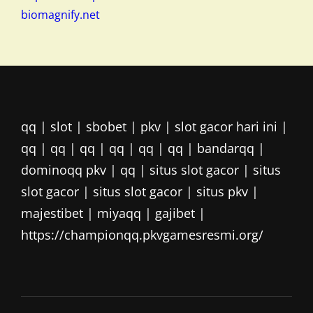
biomagnify.net
qq
|
slot
|
sbobet
|
pkv
|
slot gacor hari ini
|
qq
|
qq
|
qq
|
qq
|
qq
|
qq
|
bandarqq
|
dominoqq pkv
|
qq
|
situs slot gacor
|
situs
slot gacor
|
situs slot gacor
|
situs pkv
|
majestibet
|
miyaqq
|
gajibet
|
https://championqq.pkvgamesresmi.org/