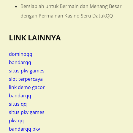
Bersiaplah untuk Bermain dan Menang Besar
dengan Permainan Kasino Seru DatukQQ
LINK LAINNYA
dominoqq
bandarqq
situs pkv games
slot terpercaya
link demo gacor
bandarqq
situs qq
situs pkv games
pkv qq
bandarqq pkv