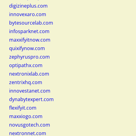
digizineplus.com
innovexaro.com
bytesourcelab.com
infosparknet.com
maxxifyitnow.com
quixifynow.com
zephyruspro.com
optipathx.com
nextronixlab.com
zentrixhq.com
innovestanet.com
dynabytexpert.com
flexifyit.com
maxxiogo.com
novusgotech.com
nextronnet.com