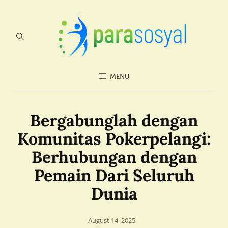
MENU
Bergabunglah dengan
Komunitas Pokerpelangi:
Berhubungan dengan
Pemain Dari Seluruh
Dunia
Posted
August 14, 2025