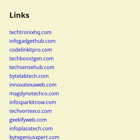
Links
techtronixhq.com
infogadgethub.com
codelinkitpro.com
techboostgen.com
techsensehub.com
bytelabtech.com
innovatexaweb.com
magdynotechco.com
infosparkitnow.com
techvortexco.com
geekifyweb.com
infoplazatech.com
bytegeniusxpert.com