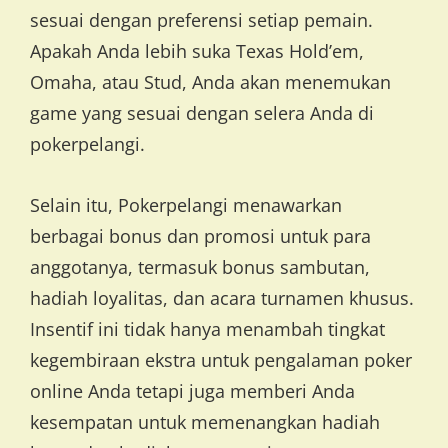
sesuai dengan preferensi setiap pemain.
Apakah Anda lebih suka Texas Hold’em,
Omaha, atau Stud, Anda akan menemukan
game yang sesuai dengan selera Anda di
pokerpelangi.
Selain itu, Pokerpelangi menawarkan
berbagai bonus dan promosi untuk para
anggotanya, termasuk bonus sambutan,
hadiah loyalitas, dan acara turnamen khusus.
Insentif ini tidak hanya menambah tingkat
kegembiraan ekstra untuk pengalaman poker
online Anda tetapi juga memberi Anda
kesempatan untuk memenangkan hadiah