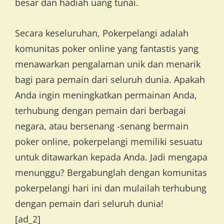
besar dan hadiah uang tunai.
Secara keseluruhan, Pokerpelangi adalah
komunitas poker online yang fantastis yang
menawarkan pengalaman unik dan menarik
bagi para pemain dari seluruh dunia. Apakah
Anda ingin meningkatkan permainan Anda,
terhubung dengan pemain dari berbagai
negara, atau bersenang -senang bermain
poker online, pokerpelangi memiliki sesuatu
untuk ditawarkan kepada Anda. Jadi mengapa
menunggu? Bergabunglah dengan komunitas
pokerpelangi hari ini dan mulailah terhubung
dengan pemain dari seluruh dunia!
[ad_2]