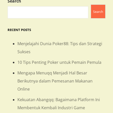
Search
Search
RECENT POSTS
Menjelajahi Dunia Poker88: Tips dan Strategi
Sukses
10 Tips Penting Poker untuk Pemain Pemula
Mengapa Menuqq Menjadi Hal Besar
Berikutnya dalam Pemesanan Makanan
Online
Kekuatan Abangqq: Bagaimana Platform Ini
Membentuk Kembali Industri Game