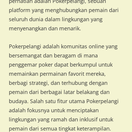
perhatian adalah Pokerpelangi, sebuah
platform yang menghubungkan pemain dari
seluruh dunia dalam lingkungan yang
menyenangkan dan menarik.
Pokerpelangi adalah komunitas online yang
bersemangat dan beragam di mana
penggemar poker dapat berkumpul untuk
memainkan permainan favorit mereka,
berbagi strategi, dan terhubung dengan
pemain dari berbagai latar belakang dan
budaya. Salah satu fitur utama Pokerpelangi
adalah fokusnya untuk menciptakan
lingkungan yang ramah dan inklusif untuk
pemain dari semua tingkat keterampilan.