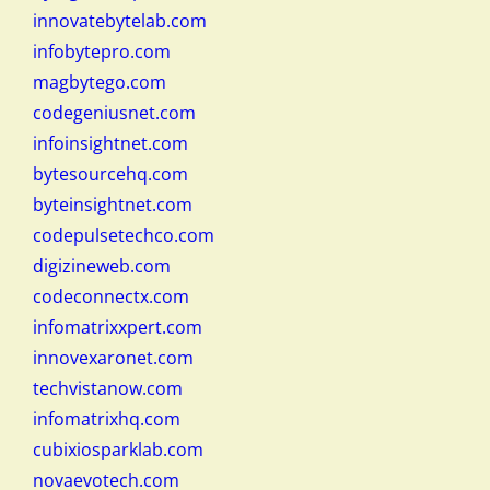
innovatebytelab.com
infobytepro.com
magbytego.com
codegeniusnet.com
infoinsightnet.com
bytesourcehq.com
byteinsightnet.com
codepulsetechco.com
digizineweb.com
codeconnectx.com
infomatrixxpert.com
innovexaronet.com
techvistanow.com
infomatrixhq.com
cubixiosparklab.com
novaevotech.com