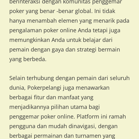
berinteraksi dengan komunitas penggemar
poker yang benar -benar global. Ini tidak
hanya menambah elemen yang menarik pada
pengalaman poker online Anda tetapi juga
memungkinkan Anda untuk belajar dari
pemain dengan gaya dan strategi bermain
yang berbeda.
Selain terhubung dengan pemain dari seluruh
dunia, Pokerpelangi juga menawarkan
berbagai fitur dan manfaat yang
menjadikannya pilihan utama bagi
penggemar poker online. Platform ini ramah
pengguna dan mudah dinavigasi, dengan
berbagai permainan dan turnamen yang