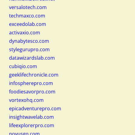
versalotech.com
techmaxco.com
exceedolab.com
activaxio.com
dynabytesco.com
stylegurupro.com
datawizardslab.com
cubiqio.com
geeklifechronicle.com
infospherepro.com
foodiesavorpro.com
vortexohq.com
epicadventurepro.com
insightwavelab.com
lifeexplorerpro.com
novusgo.com