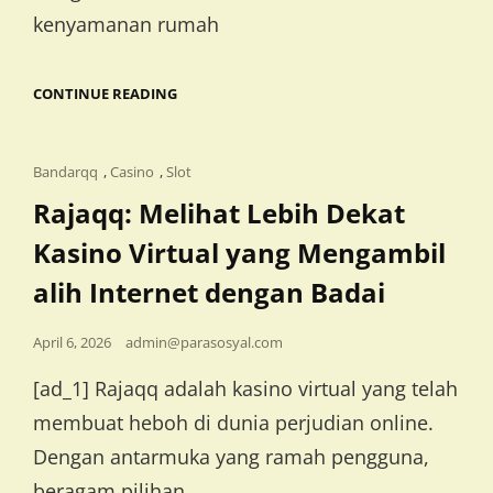
kenyamanan rumah
TEMUKAN
CONTINUE READING
SERUNYA
JUDI
ONLINE
BERSAMA
Cat
Bandarqq
,
Casino
,
Slot
PELANGIQQ
Links
Rajaqq: Melihat Lebih Dekat
Kasino Virtual yang Mengambil
alih Internet dengan Badai
Posted
April 6, 2026
admin@parasosyal.com
on
[ad_1] Rajaqq adalah kasino virtual yang telah
membuat heboh di dunia perjudian online.
Dengan antarmuka yang ramah pengguna,
beragam pilihan