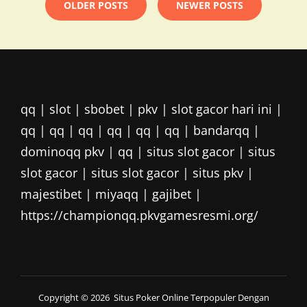
OLDER POSTS
NEWER POSTS
PENGGEMAR
CASINO
ONLINE
qq
|
slot
|
sbobet
|
pkv
|
slot gacor hari ini
|
qq
|
qq
|
qq
|
qq
|
qq
|
qq
|
bandarqq
|
dominoqq pkv
|
qq
|
situs slot gacor
|
situs
slot gacor
|
situs slot gacor
|
situs pkv
|
majestibet
|
miyaqq
|
gajibet
|
https://championqq.pkvgamesresmi.org/
Copyright © 2026
Situs Poker Online Terpopuler Dengan