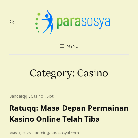
MENU
Category:
Casino
Cat
Bandarqq
,
Casino
,
Slot
Links
Ratuqq: Masa Depan Permainan
Kasino Online Telah Tiba
Posted
May 1, 2026
admin@parasosyal.com