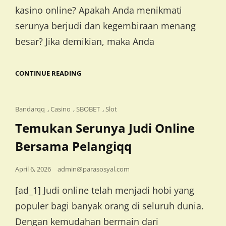
kasino online? Apakah Anda menikmati
serunya berjudi dan kegembiraan menang
besar? Jika demikian, maka Anda
PANDUAN
CONTINUE READING
ORANG
DALAM
ABANGQQ:
GERBANG
Cat
Bandarqq
,
Casino
,
SBOBET
,
Slot
ANDA
Links
Temukan Serunya Judi Online
MENUJU
PERMAINAN
KASINO
Bersama Pelangiqq
ONLINE
TERBAIK
Posted
April 6, 2026
admin@parasosyal.com
on
[ad_1] Judi online telah menjadi hobi yang
populer bagi banyak orang di seluruh dunia.
Dengan kemudahan bermain dari